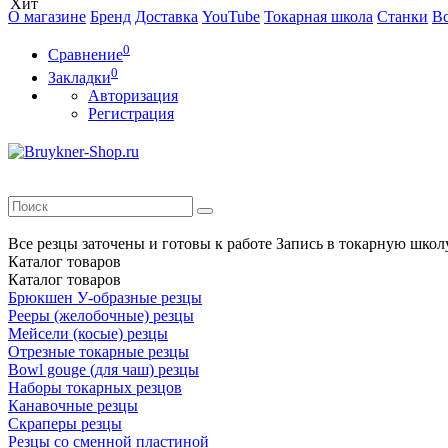
Хит
О магазине
Бренд
Доставка
YouTube
Токарная школа
Станки
Вс
0
Сравнение
0
Закладки
Авторизация
Регистрация
Все резцы заточены и готовы к работе
Запись в токарную школ
Каталог
товаров
Каталог
товаров
Брюкшен У-образные резцы
Рееры (желобочные) резцы
Мейсели (косые) резцы
Отрезные токарные резцы
Bowl gouge (для чаш) резцы
Наборы токарных резцов
Канавочные резцы
Скраперы резцы
Резцы со сменной пластиной