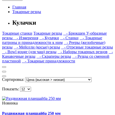
Главная
Токарные резцы
Кулачки
Токарные станки
Токарные резцы
- Брюкшен У-образные
резцы
- Измерения
- Кулачки
- Станки
- Токарные
патроны и принадлежности к ним
- Рееры (желобочные)
резцы
- Мейсели (косые) резцы
- Отрезные токарные резцы
- Bowl gouge (для чаш) резцы
- Наборы токарных резцов
-
Канавочные резцы
- Скраперы резцы
- Резцы со сменной
пластиной
- Токарные принадлежности
Сортировка:
Показать:
Новинка
Раздвижная планшайба 250 мм