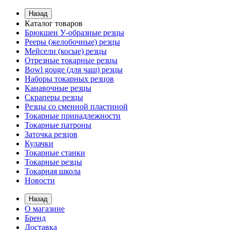
Назад
Каталог товаров
Брюкшен У-образные резцы
Рееры (желобочные) резцы
Мейсели (косые) резцы
Отрезные токарные резцы
Bowl gouge (для чаш) резцы
Наборы токарных резцов
Канавочные резцы
Скраперы резцы
Резцы со сменной пластиной
Токарные принадлежности
Токарные патроны
Заточка резцов
Кулачки
Токарные станки
Токарные резцы
Токарная школа
Новости
Назад
О магазине
Бренд
Доставка