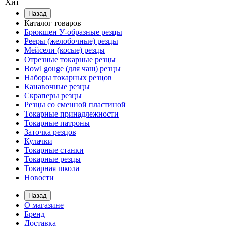
Хит
Назад
Каталог товаров
Брюкшен У-образные резцы
Рееры (желобочные) резцы
Мейсели (косые) резцы
Отрезные токарные резцы
Bowl gouge (для чаш) резцы
Наборы токарных резцов
Канавочные резцы
Скраперы резцы
Резцы со сменной пластиной
Токарные принадлежности
Токарные патроны
Заточка резцов
Кулачки
Токарные станки
Токарные резцы
Токарная школа
Новости
Назад
О магазине
Бренд
Доставка