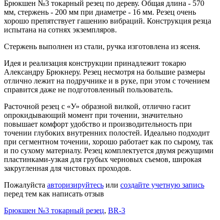
Брюкшен №3 токарный резец по дереву. Общая длина - 570
мм, стержень - 200 мм при диаметре - 16 мм. Резец очень
хорошо препятствует гашению вибраций. Конструкция резца
испытана на сотнях экземпляров.
Стержень выполнен из стали, ручка изготовлена из ясеня.
Идея и реализация конструкции принадлежит токарю
Александру Брюкнеру. Резец несмотря на большие размеры
отлично лежит на подручнике и в руке, при этом с точением
справится даже не подготовленный пользователь.
Расточной резец с «У» образной вилкой, отлично гасит
опрокидывающий момент при точении, значительно
повышает комфорт удобство и производительность при
точении глубоких внутренних полостей. Идеально подходит
при сегментном точении, хорошо работает как по сырому, так
и по сухому материалу. Резец комплектуется двумя режущими
пластинками-узкая для грубых черновых съемов, широкая
закругленная для чистовых проходов.
Пожалуйста
авторизируйтесь
или
создайте учетную запись
перед тем как написать отзыв
Брюкшен №3 токарный резец
,
BR-3