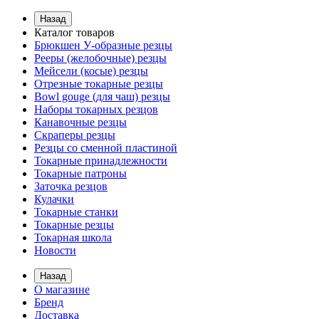
Назад
Каталог товаров
Брюкшен У-образные резцы
Рееры (желобочные) резцы
Мейсели (косые) резцы
Отрезные токарные резцы
Bowl gouge (для чаш) резцы
Наборы токарных резцов
Канавочные резцы
Скраперы резцы
Резцы со сменной пластиной
Токарные принадлежности
Токарные патроны
Заточка резцов
Кулачки
Токарные станки
Токарные резцы
Токарная школа
Новости
Назад
О магазине
Бренд
Доставка