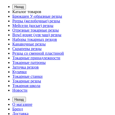
Назад
Каталог товаров
Брюкшен У-образные резцы
Рееры (желобочные) резцы
Мейсели (косые) резцы
Отрезные токарные резцы
Bowl gouge (для чаш) резцы
Наборы токарных резцов
Канавочные резцы
Скраперы резцы
Резцы со сменной пластиной
Токарные принадлежности
Токарные патроны
Заточка резцов
Кулачки
Токарные станки
Токарные резцы
Токарная школа
Новости
Назад
О магазине
Бренд
Доставка