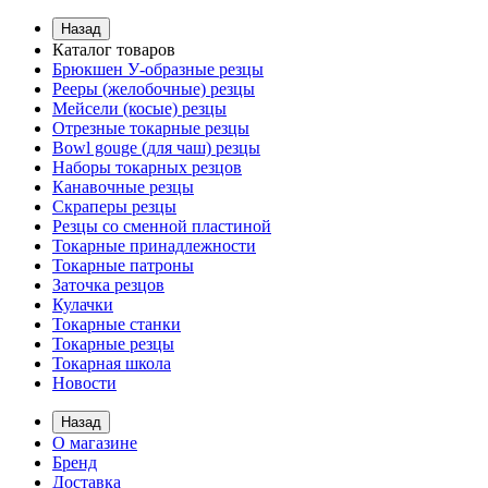
Назад
Каталог товаров
Брюкшен У-образные резцы
Рееры (желобочные) резцы
Мейсели (косые) резцы
Отрезные токарные резцы
Bowl gouge (для чаш) резцы
Наборы токарных резцов
Канавочные резцы
Скраперы резцы
Резцы со сменной пластиной
Токарные принадлежности
Токарные патроны
Заточка резцов
Кулачки
Токарные станки
Токарные резцы
Токарная школа
Новости
Назад
О магазине
Бренд
Доставка