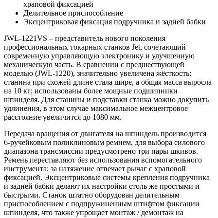
храповой фиксацией
Делительное приспособление
Эксцентриковая фиксация подручника и задней бабки
JWL-1221VS – представитель нового поколения
профессиональных токарных станков Jet, сочетающий
современную управляющую электронику и улучшенную
механическую часть. В сравнении с предшествующей
моделью (JWL-1220), значительно увеличена жёсткость:
станина при схожей длине стала шире, а общая масса выросла
на 10 кг; использованы более мощные подшипники
шпинделя. Для станины и подставки станка можно докупить
удлинения, в этом случае максимальное межцентровое
расстояние увеличится до 1080 мм.
Передача вращения от двигателя на шпиндель производится
6-ручейковым поликлиновым ремнем, для выбора силового
диапазона трансмиссии предусмотрено три пары шкивов.
Ремень переставляют без использования вспомогательного
инструмента: за натяжение отвечает рычаг с храповой
фиксацией. Эксцентриковые системы крепления подручника
и задней бабки делают их настройки столь же простыми и
быстрыми. Станок штатно оборудован делительным
приспособлением с подпружиненным штифтом фиксации
шпинделя, что также упрощает монтаж / демонтаж на