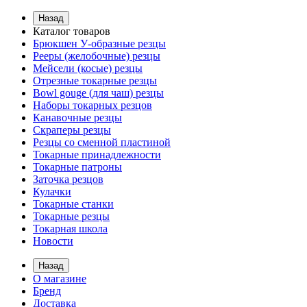
Назад
Каталог товаров
Брюкшен У-образные резцы
Рееры (желобочные) резцы
Мейсели (косые) резцы
Отрезные токарные резцы
Bowl gouge (для чаш) резцы
Наборы токарных резцов
Канавочные резцы
Скраперы резцы
Резцы со сменной пластиной
Токарные принадлежности
Токарные патроны
Заточка резцов
Кулачки
Токарные станки
Токарные резцы
Токарная школа
Новости
Назад
О магазине
Бренд
Доставка